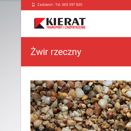
Zadzwoń : Tel. 603 397 830
Żwir rzeczny