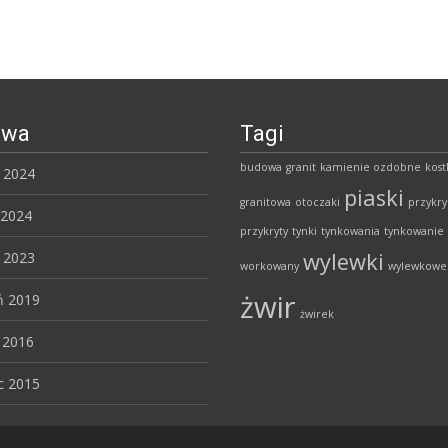
iwa
Tagi
budowa
granit
kamienie ozdobne
kost
ń 2024
piaski
granitowa
otoczaki
przykry
 2024
przykryty
tynki
tynkowania
tynkowanie
wylewki
ń 2023
workowany
wylewkowe
żwir
ń 2019
żwirek
 2016
c 2015