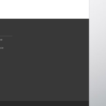
ka
cie