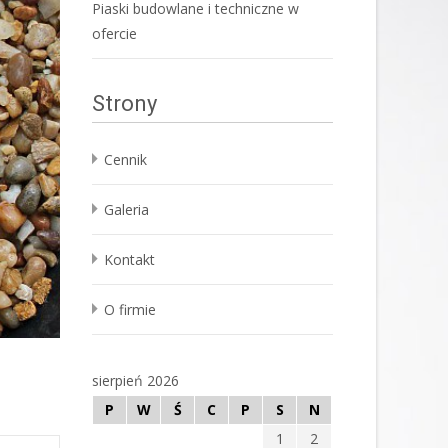
Piaski budowlane i techniczne w
ofercie
Strony
Cennik
Galeria
Kontakt
O firmie
sierpień 2026
P
W
Ś
C
P
S
N
1
2