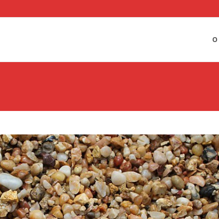
Sko
O