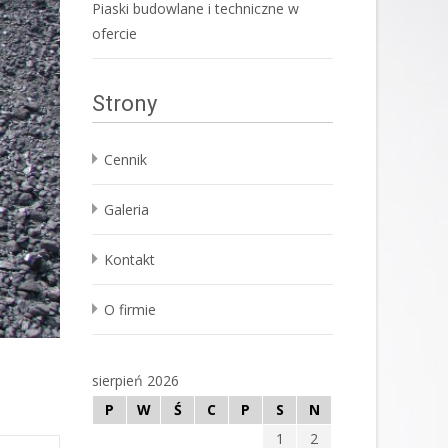
Piaski budowlane i techniczne w
ofercie
Strony
Cennik
Galeria
Kontakt
O firmie
sierpień 2026
P
W
Ś
C
P
S
N
1
2