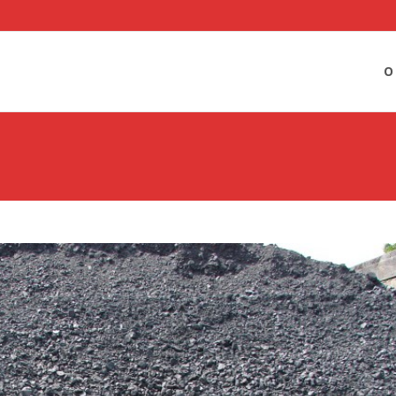
Sko
O