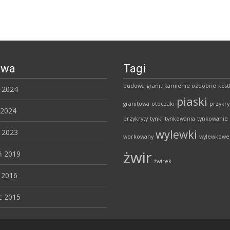
iwa
Tagi
budowa
granit
kamienie ozdobne
kost
ń 2024
piaski
granitowa
otoczaki
przykry
 2024
przykryty
tynki
tynkowania
tynkowanie
wylewki
ń 2023
workowany
wylewkowe
żwir
ń 2019
żwirek
 2016
c 2015