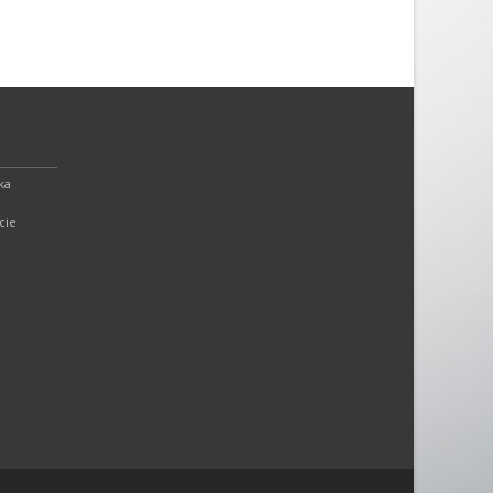
ka
cie